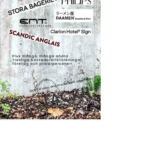
Plus många, många andra.
Trevliga bostadsrättsföreningar,
företag och privatpersoner!
Och till alla, onämnda som nämnda,
-TACK!!